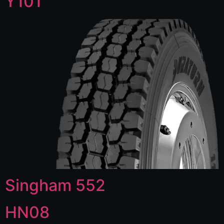
Y101
Singham 552
HN08