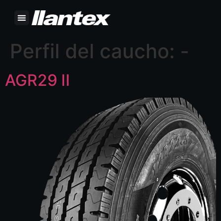
Perfil del caucho:
-
AGR29 II