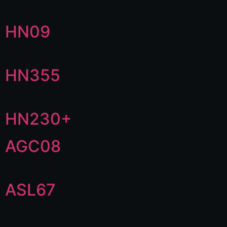
HN09
HN355
HN230+
AGC08
ASL67