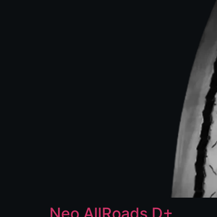
Neo AllRoads D+