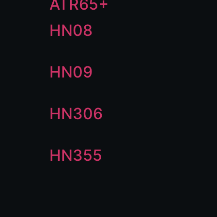
ATR65+
HN08
HN09
HN306
HN355