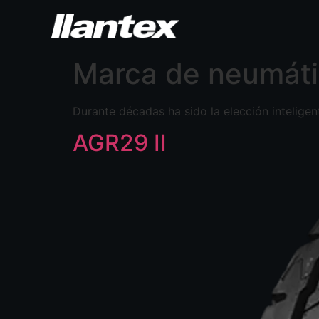
Marca de neumát
Durante décadas ha sido la elección intelige
AGR29 II