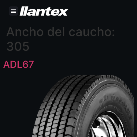
Ancho del caucho:
305
ADL67