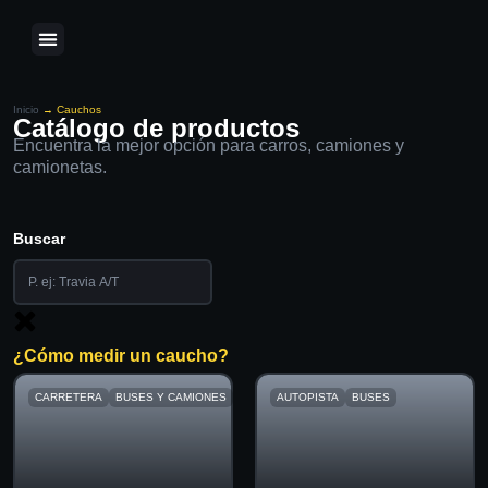
Inicio
→
Cauchos
Catálogo de productos
Encuentra la mejor opción para carros, camiones y
camionetas.
Buscar
¿Cómo medir un caucho?
CARRETERA
BUSES Y CAMIONES
AUTOPISTA
BUSES